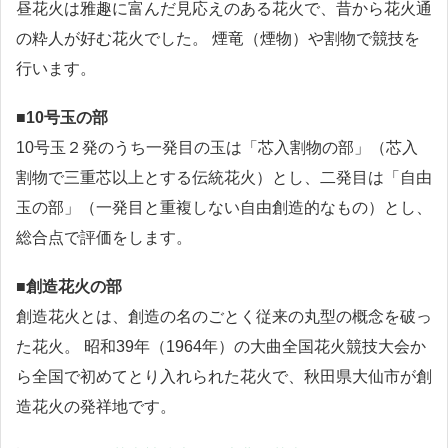
昼花火は雅趣に富んだ見応えのある花火で、昔から花火通
の粋人が好む花火でした。 煙竜（煙物）や割物で競技を
行います。
■10号玉の部
10号玉２発のうち一発目の玉は「芯入割物の部」（芯入
割物で三重芯以上とする伝統花火）とし、二発目は「自由
玉の部」（一発目と重複しない自由創造的なもの）とし、
総合点で評価をします。
■創造花火の部
創造花火とは、創造の名のごとく従来の丸型の概念を破っ
た花火。 昭和39年（1964年）の大曲全国花火競技大会か
ら全国で初めてとり入れられた花火で、秋田県大仙市が創
造花火の発祥地です。