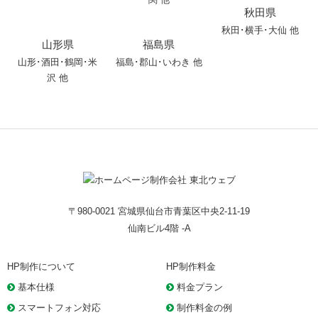
秋田県
秋田
･
横手
･
大仙
他
山形県
福島県
山形
･
酒田
･
鶴岡
･
米
福島･郡山･いわき 他
沢
他
〒980-0021 宮城県仙台市青葉区中央2-11-19
仙南ビル4階 -A
HP制作について
HP制作料金
基本仕様
料金プラン
スマートフォン対応
制作料金の例