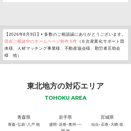
【2026年8月9日】
多数のご相談誠にありがとうございます。
現在ご相談中のホームページ制作 5件
（６次産業化サポート団
体様、人材マッチング事業様、不動産協会様、勤労者互助会
様 他）
東北地方の対応エリア
TOHOKU AREA
青森県
岩手県
宮城県
青森
･
弘前
･
八戸
他
盛岡
･
花巻
･
奥州
･
一
仙台･石巻･大崎 他
関
他