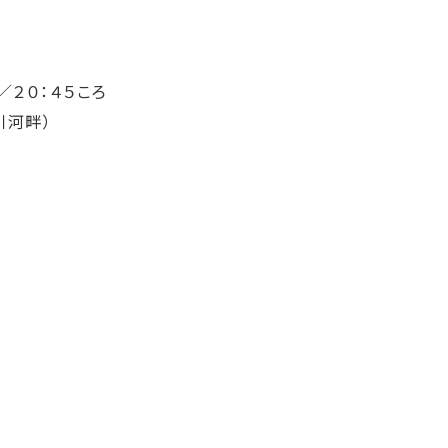
０：４５ころ
川河畔）