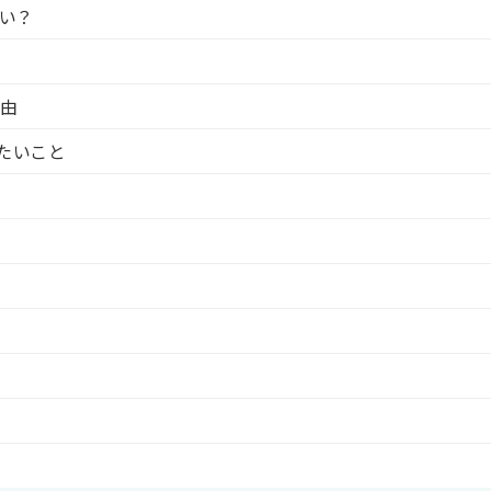
い？
理由
たいこと