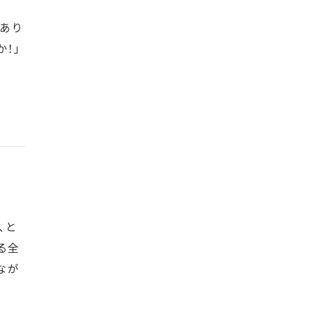
あり
！」
、と
る全
なが