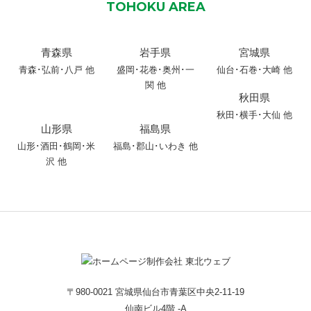
TOHOKU AREA
青森県
岩手県
宮城県
青森
･
弘前
･
八戸
他
盛岡
･
花巻
･
奥州
･
一
仙台･石巻･大崎 他
関
他
秋田県
秋田
･
横手
･
大仙
他
山形県
福島県
山形
･
酒田
･
鶴岡
･
米
福島･郡山･いわき 他
沢
他
〒980-0021 宮城県仙台市青葉区中央2-11-19
仙南ビル4階 -A