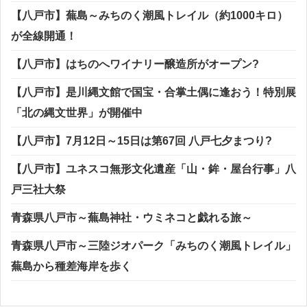
【八戸市】蕪島～みちのく潮風トレイル（約1000キロ）
が全線開通！
【八戸市】はちのへワイナリー醸造所がオープン?
【八戸市】是川縄文館で国宝・合掌土偶に逢おう！特別展
「北の縄文世界」が開催中
【八戸市】7月12日～15日は第67回 八戸七夕まつり?
【八戸市】ユネスコ無形文化遺産「山・鉾・屋台行事」八
戸三社大祭
青森県八戸市～蕪島神社・ウミネコと戯れる旅～
青森県八戸市～三陸ジオパーク「みちのく潮風トレイル」
蕪島から種差海岸を歩く