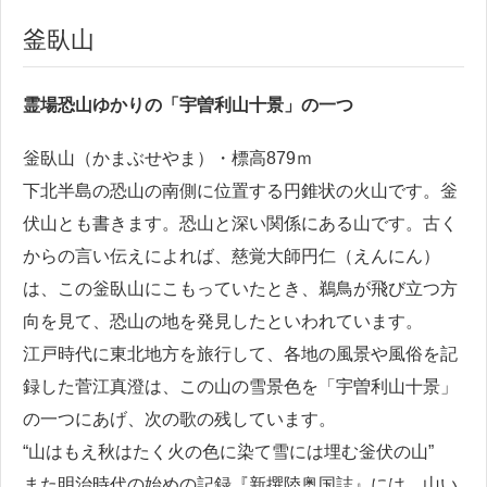
釜臥山
霊場恐山ゆかりの「宇曽利山十景」の一つ
釡臥山（かまぶせやま）・標高879ｍ
下北半島の恐山の南側に位置する円錐状の火山です。釡
伏山とも書きます。恐山と深い関係にある山です。古く
からの言い伝えによれば、慈覚大師円仁（えんにん）
は、この釡臥山にこもっていたとき、鵜鳥が飛び立つ方
向を見て、恐山の地を発見したといわれています。
江戸時代に東北地方を旅行して、各地の風景や風俗を記
録した菅江真澄は、この山の雪景色を「宇曽利山十景」
の一つにあげ、次の歌の残しています。
“山はもえ秋はたく火の色に染て雪には埋む釡伏の山”
また明治時代の始めの記録『新撰陸奥国誌』には、山い