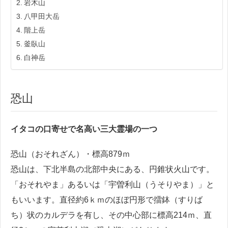
岩木山
八甲田大岳
階上岳
釜臥山
白神岳
恐山
イタコの口寄せで名高い三大霊場の一つ
恐山（おそれざん）・標高879ｍ
恐山は、下北半島の北部中央にある、円錐状火山です。
「おそれやま」あるいは「宇曽利山（うそりやま）」と
もいいます。直径約6ｋｍのほぼ円形で擂鉢（すりば
ち）状のカルデラを有し、その中心部に標高214ｍ、直