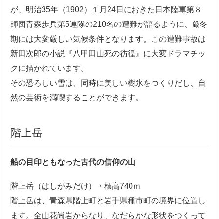
が、明治35年（1902）１月24日におきた日本陸軍第８
師団青森歩兵第5連隊の210名の遭難が語るように、厳冬
期には大変厳しい気候条件となります。この遭難事故は
新田次郎の小説『八甲田山死の彷徨』に大変ドラマチッ
クに描かれています。
その恐ろしい雪は、同時に美しい樹氷をつくりだし、自
然の芸術を満喫することができます。
階上岳
船の目印ともなった古代の信仰の山
階上岳（はしがみだけ）・標高740ｍ
階上岳は、青森県階上町と岩手県種市町の境界に位置し
ます。全山花崗岩からなり、なだらかな形状をつくって