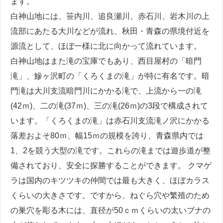
ます。
白神山地には、笹内川、追良瀬川、赤石川、岩木川の上
流部にあたる大川などが流れ、秋田・青森の県境付近を
源流として、ほぼ一様に北に向かって流れています。
白神山地はまた滝の宝庫でもあり、西目屋村の「暗門
滝」、鰺ヶ沢町の「くろくまの滝」が特に有名です。暗
門滝は大川支流暗門川にかかる滝で、上流から一の滝
(42ｍ)、二の滝(37ｍ)、三の滝(26ｍ)の3段で構成されて
います。「くろくまの滝」は赤石川支流滝ノ沢にかかる
落差およそ80ｍ、幅15ｍの規模を誇り、青森県内では
1、2を競う大型の滝です。これらの滝までは遊歩道が整
備されており、安全に探勝することができます。 クマゲ
ラは国内のキツツキの仲間では最も大きく、ほぼカラス
くらいの大きさです。ですから、ねぐら穴や繁殖のため
の巣穴を彫る木には、直径が50ｃｍくらいの太いブナの