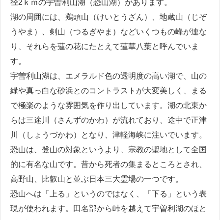
径2ｋｍの宇曽利山湖（恐山湖）があります。
湖の周囲には、鶏頭山（けいとうざん）、地蔵山（じぞ
うやま）、剣山（つるぎやま）などいくつもの峰が連な
り、それらを蓮の花にたとえて蓮華八葉と呼んでいま
す。
宇曽利山湖は、エメラルド色の透明度の高い湖で、山の
緑や真っ白な砂浜とのコントラストが大変美しく、まる
で極楽のような雰囲気を作り出しています。湖の北東か
らは三途川（さんずのかわ）が流れており、途中で正津
川（しょうづかわ）となり、津軽海峡に注いでいます。
恐山は、登山の対象というより、宗教の聖地として全国
的に有名な山です。昔から死者の集まるところとされ、
高野山、比叡山と並ぶ日本三大霊場の一つです。
恐山へは「上る」というのではなく、「下る」という表
現が使われます。田名部から峠を越えて宇曽利湖のほと