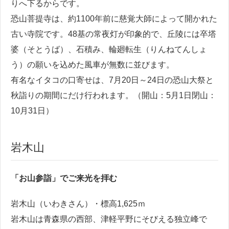
りへ下るからです。
恐山菩提寺は、約1100年前に慈覚大師によって開かれた
古い寺院です。48基の常夜灯が印象的で、丘陵には卒塔
婆（そとうば）、石積み、輪廻転生（りんねてんしょ
う）の願いを込めた風車が無数に並びます。
有名なイタコの口寄せは、7月20日～24日の恐山大祭と
秋詣りの期間にだけ行われます。（開山：5月1日閉山：
10月31日）
岩木山
「お山参詣」でご来光を拝む
岩木山（いわきさん）・標高1,625ｍ
岩木山は青森県の西部、津軽平野にそびえる独立峰で