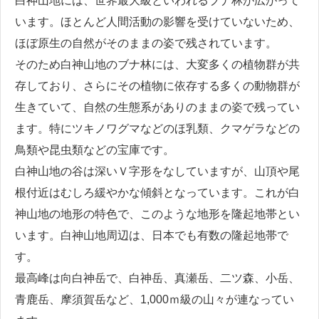
白神山地には、世界最大級といわれるブナ林が広がって
います。ほとんど人間活動の影響を受けていないため、
ほぼ原生の自然がそのままの姿で残されています。
そのため白神山地のブナ林には、大変多くの植物群が共
存しており、さらにその植物に依存する多くの動物群が
生きていて、自然の生態系がありのままの姿で残ってい
ます。特にツキノワグマなどのほ乳類、クマゲラなどの
鳥類や昆虫類などの宝庫です。
白神山地の谷は深いＶ字形をなしていますが、山頂や尾
根付近はむしろ緩やかな傾斜となっています。これが白
神山地の地形の特色で、このような地形を隆起地帯とい
います。白神山地周辺は、日本でも有数の隆起地帯で
す。
最高峰は向白神岳で、白神岳、真瀬岳、二ツ森、小岳、
青鹿岳、摩須賀岳など、1,000ｍ級の山々が連なってい