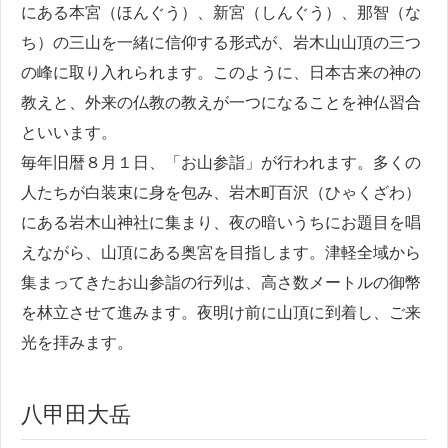
にある本宮（ほんぐう）、新宮（しんぐう）、那智（な
ち）の三山を一緒に信仰する形式が、岩木山山頂の三つ
の峰に取り入れられます。このように、日本古来の神の
教えと、外来の仏教の教えが一つになることを神仏習合
といいます。
毎年旧暦８月１日、「お山参詣」が行われます。多くの
人たちが白装束に身を包み、岩木町百沢（ひゃくざわ）
にある岩木山神社に集まり、夜の暗いうちにお題目を唱
えながら、山頂にある奥宮を目指します。津軽全域から
集まってきたお山参詣の行列は、高さ数メートルの御幣
を林立させて進みます。夜明け前に山頂に到着し、ご来
光を拝みます。
八甲田大岳