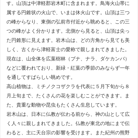
す。山頂は中津軽郡岩木町に含まれます。鳥海火山帯に
属する円錐状の火山で、いまは休火山です。山頂は三つ
の峰からなり、東側の弘前市付近から眺めると、この三
つの峰がよく分かります。北側から見ると、山頂は尖っ
た円錐形に見えます。岩木山は、どの方角から見ても美
しく、古くから津軽富士の愛称で親しまれてきました。
現在は、山全体を広葉樹林（ブナ、ナラ、ダケカンバ）
などに覆われており、新緑・紅葉の季節のみならず一年
を通してすばらしい眺めです。
高山植物は、ミチノクコザクラを代表に５月下旬から８
月上旬まで、たくさんの花を楽しむことができます。ま
た、貴重な動物や昆虫もたくさん生息しています。
岩木山は、日本に仏教が伝わる前から、神の山として広
く人々に親しまれてきました。仏教が東北の地にまで伝
わると、主に天台宗の影響を受けます。また紀州の熊野