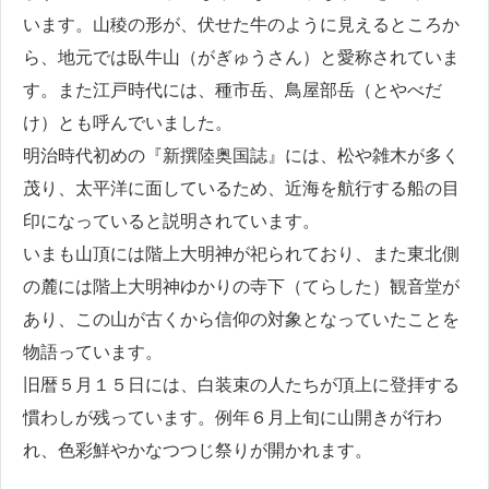
います。山稜の形が、伏せた牛のように見えるところか
ら、地元では臥牛山（がぎゅうさん）と愛称されていま
す。また江戸時代には、種市岳、鳥屋部岳（とやべだ
け）とも呼んでいました。
明治時代初めの『新撰陸奥国誌』には、松や雑木が多く
茂り、太平洋に面しているため、近海を航行する船の目
印になっていると説明されています。
いまも山頂には階上大明神が祀られており、また東北側
の麓には階上大明神ゆかりの寺下（てらした）観音堂が
あり、この山が古くから信仰の対象となっていたことを
物語っています。
旧暦５月１５日には、白装束の人たちが頂上に登拝する
慣わしが残っています。例年６月上旬に山開きが行わ
れ、色彩鮮やかなつつじ祭りが開かれます。