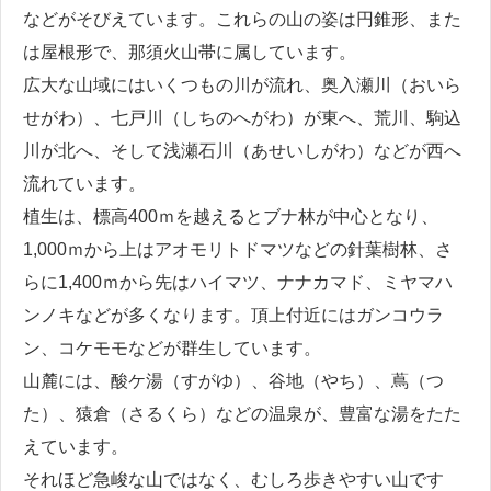
などがそびえています。これらの山の姿は円錐形、また
は屋根形で、那須火山帯に属しています。
広大な山域にはいくつもの川が流れ、奥入瀬川（おいら
せがわ）、七戸川（しちのへがわ）が東へ、荒川、駒込
川が北へ、そして浅瀬石川（あせいしがわ）などが西へ
流れています。
植生は、標高400ｍを越えるとブナ林が中心となり、
1,000ｍから上はアオモリトドマツなどの針葉樹林、さ
らに1,400ｍから先はハイマツ、ナナカマド、ミヤマハ
ンノキなどが多くなります。頂上付近にはガンコウラ
ン、コケモモなどが群生しています。
山麓には、酸ケ湯（すがゆ）、谷地（やち）、蔦（つ
た）、猿倉（さるくら）などの温泉が、豊富な湯をたた
えています。
それほど急峻な山ではなく、むしろ歩きやすい山です