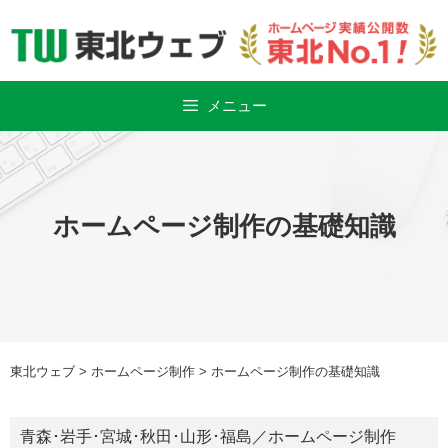
Skip
to
content
メニュー
ホームページ制作の基礎知識
東北ウェブ
>
ホームページ制作
>
ホームページ制作の基礎知識
青森
･
岩手
･宮城･
秋田
･
山形
･福島／
ホームページ制作