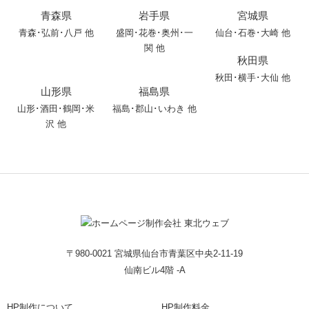
青森県
岩手県
宮城県
青森
･
弘前
･
八戸
他
盛岡
･
花巻
･
奥州
･
一
仙台･石巻･大崎 他
関
他
秋田県
秋田
･
横手
･
大仙
他
山形県
福島県
山形
･
酒田
･
鶴岡
･
米
福島･郡山･いわき 他
沢
他
〒980-0021 宮城県仙台市青葉区中央2-11-19
仙南ビル4階 -A
HP制作について
HP制作料金