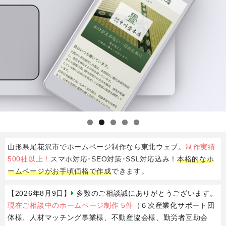
山形県
尾花沢市
で
ホームページ制作
なら
東北ウェブ
。
制作実績
500社以上！
スマホ対応･SEO対策･SSL対応込み！
本格的なホ
ームページがお手頃価格で作成
できます。
【2026年8月9日】
多数のご相談誠にありがとうございます。
現在ご相談中のホームページ制作 5件
（６次産業化サポート団
体様、人材マッチング事業様、不動産協会様、勤労者互助会