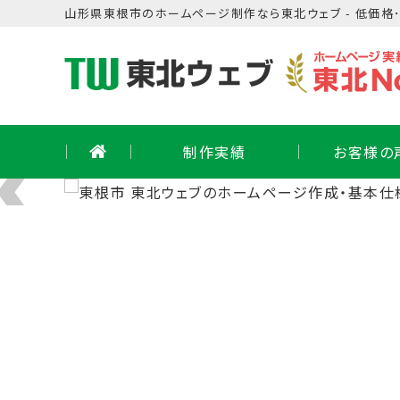
Skip
山形県
東根市
の
ホームページ制作
なら東北ウェブ - 低価格
to
content
制作実績
お客様の