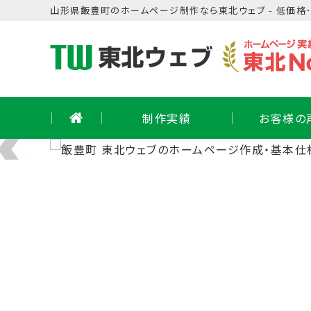
Skip
山形県
飯豊町
の
ホームページ制作
なら東北ウェブ - 低価格
to
content
制作実績
お客様の