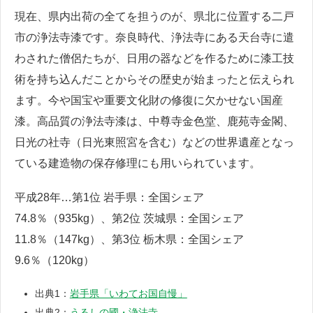
現在、県内出荷の全てを担うのが、県北に位置する二戸
市の浄法寺漆です。奈良時代、浄法寺にある天台寺に遣
わされた僧侶たちが、日用の器などを作るために漆工技
術を持ち込んだことからその歴史が始まったと伝えられ
ます。今や国宝や重要文化財の修復に欠かせない国産
漆。高品質の浄法寺漆は、中尊寺金色堂、鹿苑寺金閣、
日光の社寺（日光東照宮を含む）などの世界遺産となっ
ている建造物の保存修理にも用いられています。
平成28年…第1位 岩手県：全国シェア
74.8％（935kg）、第2位 茨城県：全国シェア
11.8％（147kg）、第3位 栃木県：全国シェア
9.6％（120kg）
出典1：
岩手県「いわてお国自慢」
出典2：
うるしの國・浄法寺