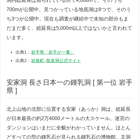
洞内総延長は知られている所で4,088mで、そのうち
700mが公開中。見つかっている地底湖は8つで、そのう
ち3つが公開中。現在も調査が継続中で未知の部分もま
だまだ多く、総延長は5,000m以上ではないかと言われて
います。
出典1：
岩手県「岩手が一番」
出典2：
岩泉町･龍泉洞公式サイト
安家洞 長さ日本一の鍾乳洞 [ 第一位 岩手
県 ]
北上山地の北部に位置する安家（あっか）洞は、総延長
が日本最長の約2万4000メートルの大スケール。迷宮の
ダンジョンはいまだに全貌がわかっていません。ほとん
どすべての型の鍾乳石が見られる鍾乳石の博物館。主洞