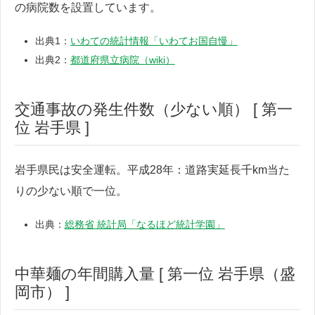
の病院数を設置しています。
出典1：
いわての統計情報「いわてお国自慢」
出典2：
都道府県立病院（wiki）
交通事故の発生件数（少ない順） [ 第一
位 岩手県 ]
岩手県民は安全運転。平成28年：道路実延長千km当た
りの少ない順で一位。
出典：
総務省 統計局「なるほど統計学園」
中華麺の年間購入量 [ 第一位 岩手県（盛
岡市） ]