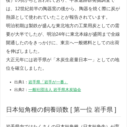
後）の頃からと言われており、平泉遺跡群発掘調査で
は、12世紀前半の陶器窯の後から、陶器を焼く際に炭が
熱源として使われていたことが報告されています。
明治初期は製鉄が盛んな東北地方の工業用炭としての需
要が大半でしたが、明治24年に東北本線が盛岡まで全線
開通したのをきっかけに、東京へ一般燃料としての出荷
を伸ばしました。
大正元年には岩手県が「木炭生産量日本一」としての地
位を確立しました。
出典1：
岩手県「岩手が一番」
出典2：
一般社団法人 岩手県木炭協会
日本短角種の飼養頭数 [ 第一位 岩手県 ]
岩手県内ではたくさんの日本短角種（日本短角牛）が育