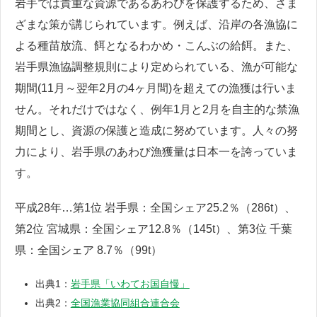
岩手では貴重な資源であるあわびを保護するため、さま
ざまな策が講じられています。例えば、沿岸の各漁協に
よる種苗放流、餌となるわかめ・こんぶの給餌。また、
岩手県漁協調整規則により定められている、漁が可能な
期間(11月～翌年2月の4ヶ月間)を超えての漁獲は行いま
せん。それだけではなく、例年1月と2月を自主的な禁漁
期間とし、資源の保護と造成に努めています。人々の努
力により、岩手県のあわび漁獲量は日本一を誇っていま
す。
平成28年…第1位 岩手県：全国シェア25.2％（286t）、
第2位 宮城県：全国シェア12.8％（145t）、第3位 千葉
県：全国シェア 8.7％（99t）
出典1：
岩手県「いわてお国自慢」
出典2：
全国漁業協同組合連合会