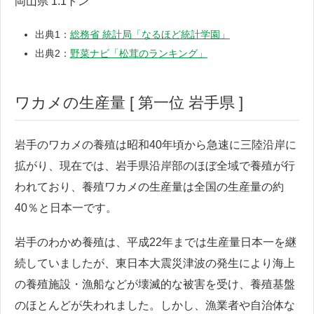
岡山県 1.1トン
出典1：
総務省 統計局「なるほど統計学園」
出典2：
野菜ナビ「松茸のランキング」
ワカメの生産量 [ 第一位 岩手県 ]
岩手のワカメの養殖は昭和40年頃から急速に三陸沿岸に
拡がり、現在では、岩手県沿岸部のほぼ全域で養殖が行
われており、養殖ワカメの生産量は全国の生産量の約
40％と日本一です。
岩手のわかめ養殖は、平成22年までは生産量日本一を継
続していましたが、東日本大震災津波の発生により海上
の養殖施設・漁船などが壊滅的な被害を受け、養殖基盤
のほとんどが失われました。しかし、漁業者や自治体な