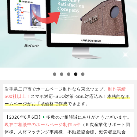
岩手県
二戸市
で
ホームページ制作
なら
東北ウェブ
。
制作実績
500社以上！
スマホ対応･SEO対策･SSL対応込み！
本格的なホ
ームページがお手頃価格で作成
できます。
【2026年8月6日】
多数のご相談誠にありがとうございます。
現在ご相談中のホームページ制作 5件
（６次産業化サポート団
体様、人材マッチング事業様、不動産協会様、勤労者互助会