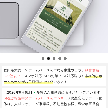
秋田県
大館市
で
ホームページ制作
なら
東北ウェブ
。
制作実績
500社以上！
スマホ対応･SEO対策･SSL対応込み！
本格的なホ
ームページがお手頃価格で作成
できます。
【2026年8月6日】
多数のご相談誠にありがとうございます。
現在ご相談中のホームページ制作 5件
（６次産業化サポート団
体様、人材マッチング事業様、不動産協会様、勤労者互助会