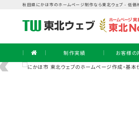
Skip
秋田県
にかほ市
の
ホームページ制作
なら東北ウェブ - 低価
to
content
制作実績
お客様の