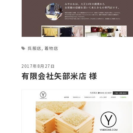
Tags
呉服店
,
着物店
2017年8月27日
有限会社矢部米店 様