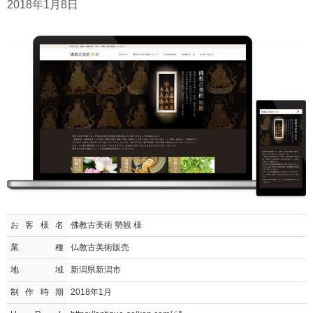
2018年1月8日
お客様名
佛教古美術 勢観 様
業種
仏教古美術販売
地域
新潟県新潟市
制作時期
2018年1月