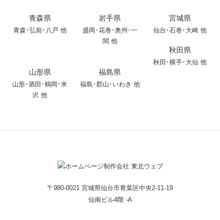
青森県
岩手県
宮城県
青森
･
弘前
･
八戸
他
盛岡
･
花巻
･
奥州
･
一
仙台･石巻･大崎 他
関
他
秋田県
秋田
･
横手
･
大仙
他
山形県
福島県
山形
･
酒田
･
鶴岡
･
米
福島･郡山･いわき 他
沢
他
〒980-0021 宮城県仙台市青葉区中央2-11-19
仙南ビル4階 -A