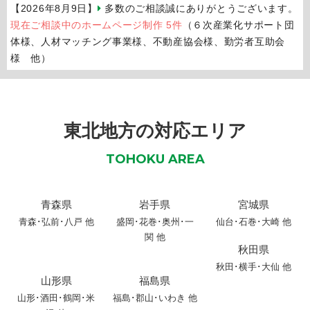
【2026年8月9日】
多数のご相談誠にありがとうございます。
現在ご相談中のホームページ制作 5件
（６次産業化サポート団
体様、人材マッチング事業様、不動産協会様、勤労者互助会
様 他）
東北地方の対応エリア
TOHOKU AREA
青森県
岩手県
宮城県
青森
･
弘前
･
八戸
他
盛岡
･
花巻
･
奥州
･
一
仙台･石巻･大崎 他
関
他
秋田県
秋田
･
横手
･
大仙
他
山形県
福島県
山形
･
酒田
･
鶴岡
･
米
福島･郡山･いわき 他