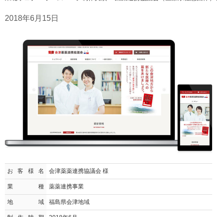
2018年6月15日
お客様名
会津薬薬連携協議会 様
業種
薬薬連携事業
地域
福島県会津地域