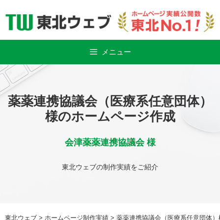
Skip
to
content
メニュー
薬薬連携協議会（医療系任意団体）
様のホームページ作成
会津薬薬連携協議会 様
東北ウェブの制作実績をご紹介
東北ウェブ
>
ホームページ制作実績
>
薬薬連携協議会（医療系任意団体）