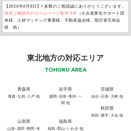
【2026年8月8日】
多数のご相談誠にありがとうございます。
現在ご相談中のホームページ制作 5件
（６次産業化サポート団
体様、人材マッチング事業様、不動産協会様、勤労者互助会
様 他）
東北地方の対応エリア
TOHOKU AREA
青森県
岩手県
宮城県
青森
･
弘前
･
八戸
他
盛岡
･
花巻
･
奥州
･
一
仙台･石巻･大崎 他
関
他
秋田県
秋田
･
横手
･
大仙
他
山形県
福島県
山形
･
酒田
･
鶴岡
･
米
福島･郡山･いわき 他