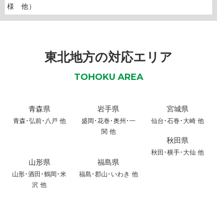
様 他）
東北地方の対応エリア
TOHOKU AREA
青森県
岩手県
宮城県
青森
･
弘前
･
八戸
他
盛岡
･
花巻
･
奥州
･
一
仙台･石巻･大崎 他
関
他
秋田県
秋田
･
横手
･
大仙
他
山形県
福島県
山形
･
酒田
･
鶴岡
･
米
福島･郡山･いわき 他
沢
他