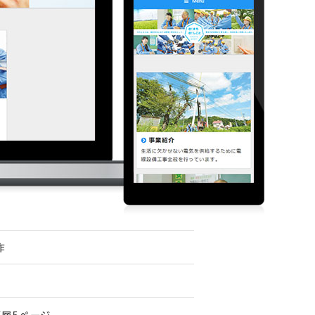
作
下層5ページ