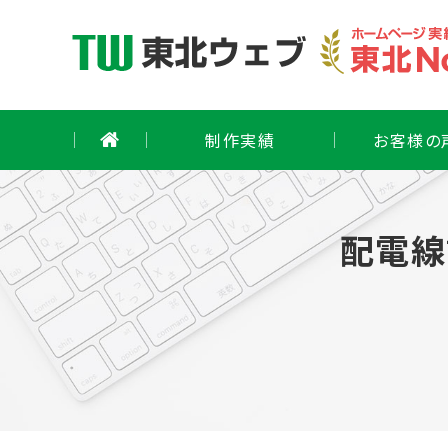
Skip
to
content
制作実績
お客様の
配電線