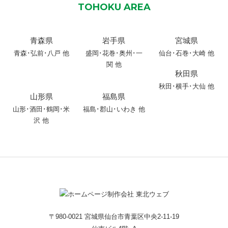
TOHOKU AREA
青森県
岩手県
宮城県
青森
･
弘前
･
八戸
他
盛岡
･
花巻
･
奥州
･
一
仙台･石巻･大崎 他
関
他
秋田県
秋田
･
横手
･
大仙
他
山形県
福島県
山形
･
酒田
･
鶴岡
･
米
福島･郡山･いわき 他
沢
他
〒980-0021 宮城県仙台市青葉区中央2-11-19