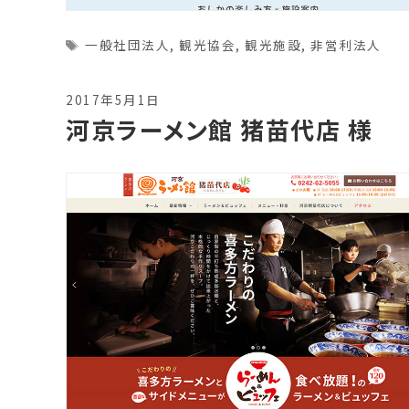
Tags
一般社団法人
,
観光協会
,
観光施設
,
非営利法人
2017年5月1日
河京ラーメン館 猪苗代店 様