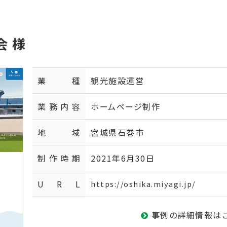
会 様
業種
観光施設運営
業務内容
ホームページ制作
地域
宮城県石巻市
制作時期
2021年6月30日
U R L
https://oshika.miyagi.jp/
事例の詳細情報は