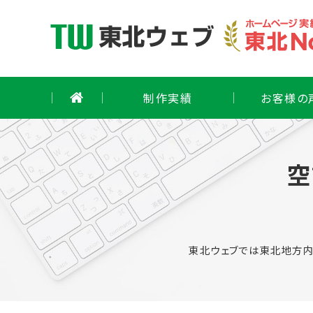
Skip
to
content
制作実績
お客様の
空
東北ウェブでは東北地方内