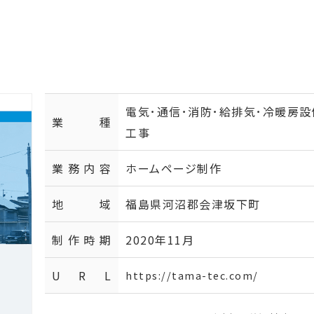
電気･通信･消防･給排気･冷暖房設
業種
工事
業務内容
ホームページ制作
地域
福島県河沼郡会津坂下町
制作時期
2020年11月
U R L
https://tama-tec.com/