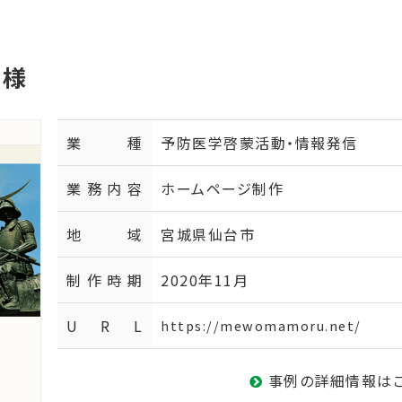
 様
業種
予防医学啓蒙活動・情報発信
業務内容
ホームページ制作
地域
宮城県仙台市
制作時期
2020年11月
U R L
https://mewomamoru.net/
事例の詳細情報は