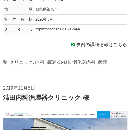
地域
福島県福島市
制作時期
2020年3月
U R L
https://conohana-naika.com/
事例の詳細情報はこちら
Tags
クリニック
,
内科
,
循環器内科
,
消化器内科
,
病院
2019年11月5日
清田内科循環器クリニック 様