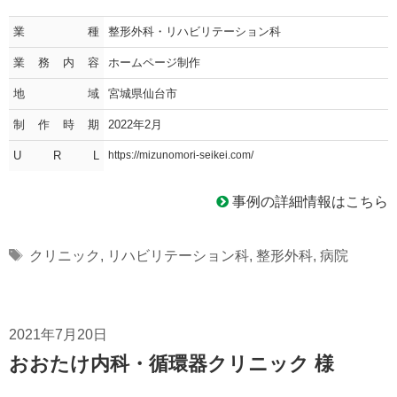
業種
整形外科・リハビリテーション科
業務内容
ホームページ制作
地域
宮城県仙台市
制作時期
2022年2月
U R L
https://mizunomori-seikei.com/
事例の詳細情報はこちら
Tags
クリニック
,
リハビリテーション科
,
整形外科
,
病院
2021年7月20日
おおたけ内科・循環器クリニック 様