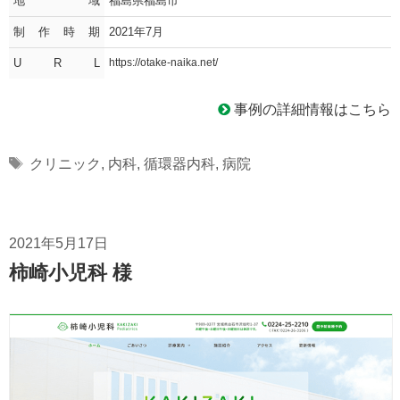
地域
福島県福島市
制作時期
2021年7月
U R L
https://otake-naika.net/
事例の詳細情報はこちら
Tags
クリニック
,
内科
,
循環器内科
,
病院
2021年5月17日
柿崎小児科 様