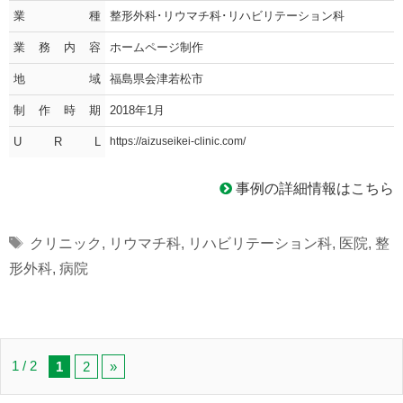
業種
整形外科･リウマチ科･リハビリテーション科
業務内容
ホームページ制作
地域
福島県会津若松市
制作時期
2018年1月
U R L
https://aizuseikei-clinic.com/
事例の詳細情報はこちら
Tags
クリニック
,
リウマチ科
,
リハビリテーション科
,
医院
,
整
形外科
,
病院
1 / 2
1
2
»