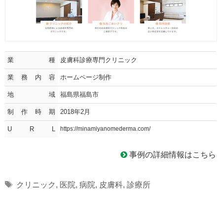
業種
皮膚科診療専門クリニック
業務内容
ホームページ制作
地域
福島県福島市
制作時期
2018年2月
U R L
https://minamiyanomederma.com/
事例の詳細情報はこちら
Tags
クリニック
,
医院
,
病院
,
皮膚科
,
診療所