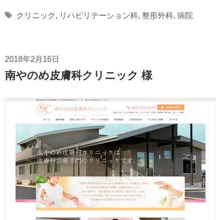
Tags
クリニック
,
リハビリテーション科
,
整形外科
,
病院
2018年2月16日
南やのめ皮膚科クリニック 様