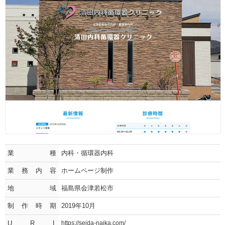
業種
内科・循環器内科
業務内容
ホームページ制作
地域
福島県会津若松市
制作時期
2019年10月
U R L
https://seida-naika.com/