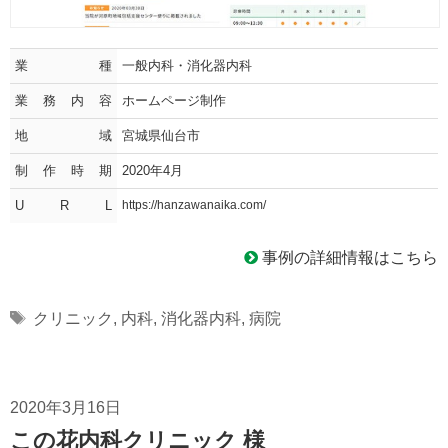
業種
一般内科・消化器内科
業務内容
ホームページ制作
地域
宮城県仙台市
制作時期
2020年4月
U R L
https://hanzawanaika.com/
事例の詳細情報はこちら
Tags
クリニック
,
内科
,
消化器内科
,
病院
2020年3月16日
この花内科クリニック 様