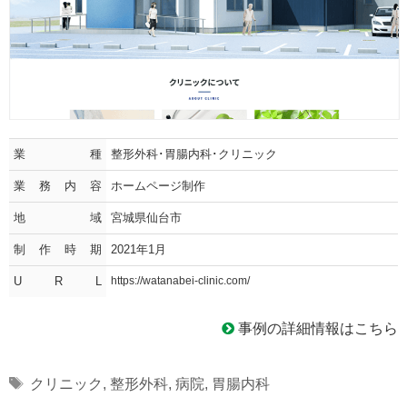
業種
整形外科･胃腸内科･クリニック
業務内容
ホームページ制作
地域
宮城県仙台市
制作時期
2021年1月
U R L
https://watanabei-clinic.com/
事例の詳細情報はこちら
Tags
クリニック
,
整形外科
,
病院
,
胃腸内科