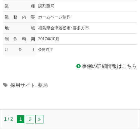
業種
調剤薬局
業務内容
ホームページ制作
地域
福島県会津若松市･喜多方市
制作時期
2017年10月
U R L
公開終了
事例の詳細情報はこちら
Tags
採用サイト
,
薬局
1 / 2
1
2
»