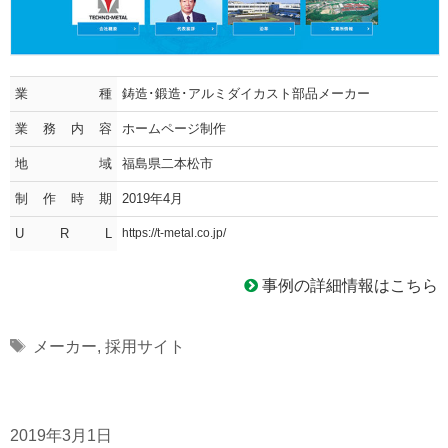
業種
鋳造･鍛造･アルミダイカスト部品メーカー
業務内容
ホームページ制作
地域
福島県二本松市
制作時期
2019年4月
U R L
https://t-metal.co.jp/
事例の詳細情報はこちら
Tags
メーカー
,
採用サイト
2019年3月1日