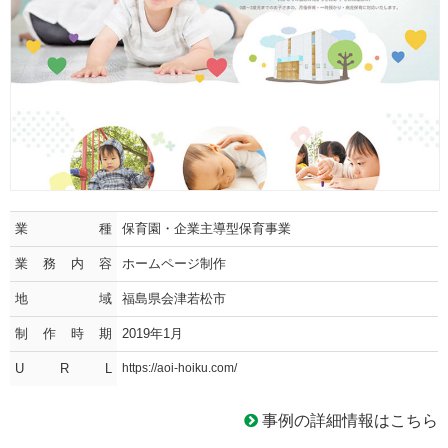
業種
保育園・企業主導型保育事業
業務内容
ホームページ制作
地域
福島県会津若松市
制作時期
2019年1月
U R L
https://aoi-hoiku.com/
事例の詳細情報はこちら