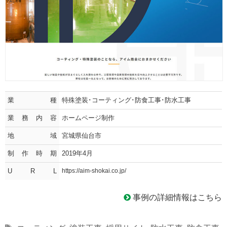
業種
特殊塗装･コーティング･防食工事･防水工事
業務内容
ホームページ制作
地域
宮城県仙台市
制作時期
2019年4月
U R L
https://aim-shokai.co.jp/
事例の詳細情報はこちら
Tags