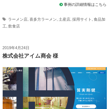
事例の詳細情報はこちら
Tags
ラーメン店
,
喜多方ラーメン
,
土産店
,
採用サイト
,
食品加
工
,
飲食店
2019年4月24日
株式会社アイム商会 様