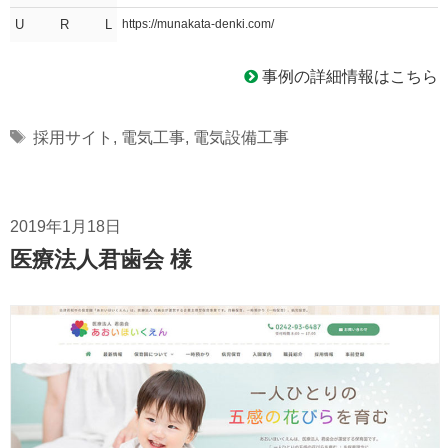
U R L
https://munakata-denki.com/
事例の詳細情報はこちら
Tags
採用サイト
,
電気工事
,
電気設備工事
2019年1月18日
医療法人君歯会 様