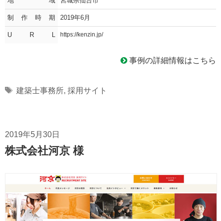
地域
宮城県仙台市
制作時期
2019年6月
U R L
https://kenzin.jp/
事例の詳細情報はこちら
Tags
建築士事務所
,
採用サイト
2019年5月30日
株式会社河京 様