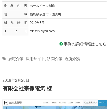
業務内容
ホームページ制作
地域
福島県伊達市・国見町
制作時期
2019年3月
U R L
https://s-hiyori.com/
事例の詳細情報はこちら
Tags
居宅介護
,
採用サイト
,
訪問介護
,
通所介護
2019年2月28日
有限会社宗像電気 様