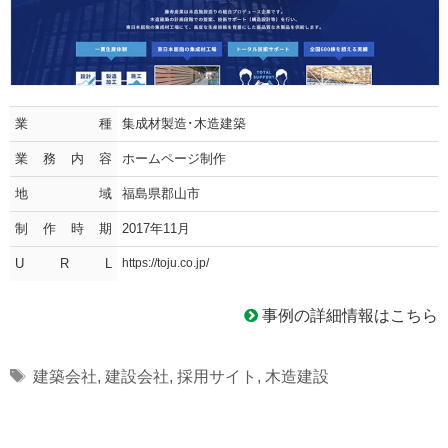
業種
集成材製造･木造建築
業務内容
ホームページ制作
地域
福島県郡山市
制作時期
2017年11月
U R L
https://toju.co.jp/
事例の詳細情報はこちら
Tags
建築会社
,
建設会社
,
採用サイト
,
木造建設