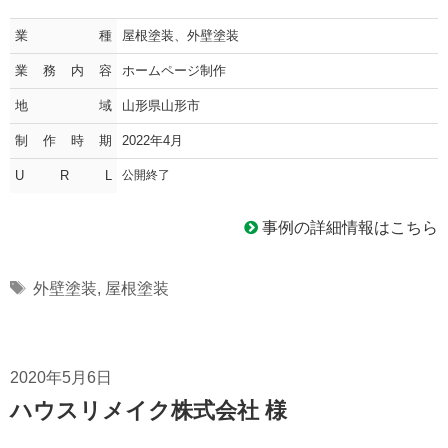
業種
屋根塗装、外壁塗装
業務内容
ホームページ制作
地域
山形県山形市
制作時期
2022年4月
U R L
公開終了
事例の詳細情報はこちら
Tags
外壁塗装
,
屋根塗装
2020年5月6日
ハウスリメイク株式会社 様