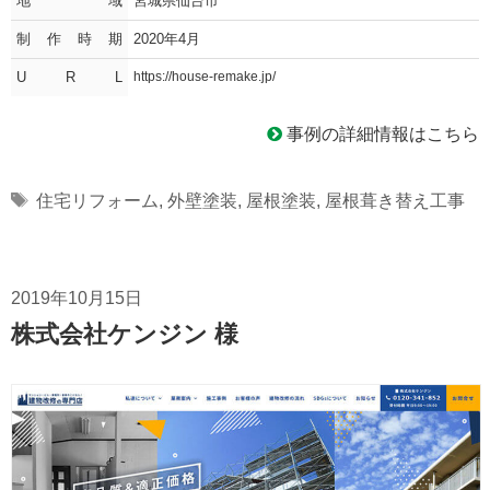
地域
宮城県仙台市
制作時期
2020年4月
U R L
https://house-remake.jp/
事例の詳細情報はこちら
Tags
住宅リフォーム
,
外壁塗装
,
屋根塗装
,
屋根葺き替え工事
2019年10月15日
株式会社ケンジン 様