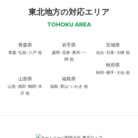
東北地方の対応エリア
TOHOKU AREA
青森県
岩手県
宮城県
青森
･
弘前
･
八戸
他
盛岡
･
花巻
･
奥州
･
一
仙台･石巻･大崎 他
関
他
秋田県
秋田
･
横手
･
大仙
他
山形県
福島県
山形
･
酒田
･
鶴岡
･
米
福島･郡山･いわき 他
沢
他