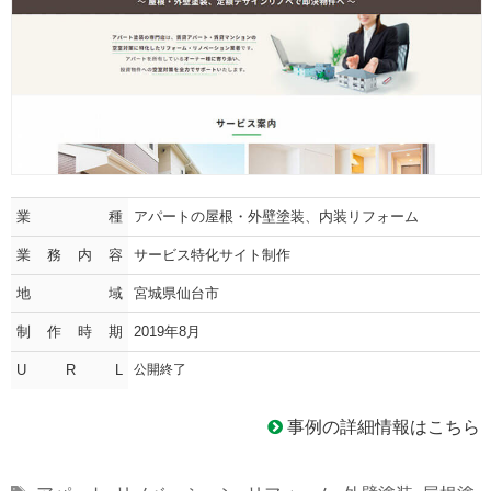
業種
アパートの屋根・外壁塗装、内装リフォーム
業務内容
サービス特化サイト制作
地域
宮城県仙台市
制作時期
2019年8月
U R L
公開終了
事例の詳細情報はこちら
Tags