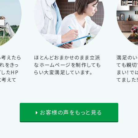
ら考えたら
ほとんどおまかせのまま立派
満足のい
れをきっ
なホームページを制作しても
ても親切
したHP
らい大変満足しています。
まい！で
と考えて
てました
お客様の声をもっと見る