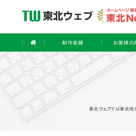
Skip
to
content
制作実績
お客様の
東北ウェブでは東北地