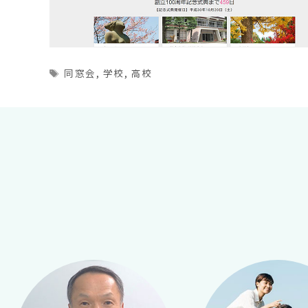
Tags
同窓会
,
学校
,
高校