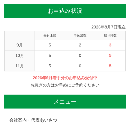
お申込み状況
2026年8月7日現在
受付上限
申込済数
残り枠数
9月
5
2
3
10月
5
0
5
11月
5
0
5
2026年9月着手分のお申込み受付中
お急ぎの方はお早めにご予約ください
メニュー
会社案内・代表あいさつ