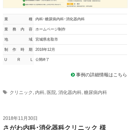
業種
内科･糖尿病内科･消化器内科
業務内容
ホームページ制作
地域
宮城県名取市
制作時期
2018年12月
U R L
公開終了
事例の詳細情報はこちら
Tags
クリニック
,
内科
,
医院
,
消化器内科
,
糖尿病内科
2018年11月30日
さがわ内科･消化器科クリニック 様