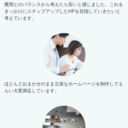
費用とのバランスから考えたら安いと感じました。これを
きっかけにステップアップしたHPを目指していきたいと
考えています。
ほとんどおまかせのまま立派なホームページを制作しても
らい大変満足しています。