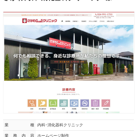
業種
内科･消化器科クリニック
業務内容
ホームページ制作