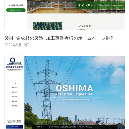
製材･集成材の製造･加工事業者様のホームページ制作
2022年9月12日