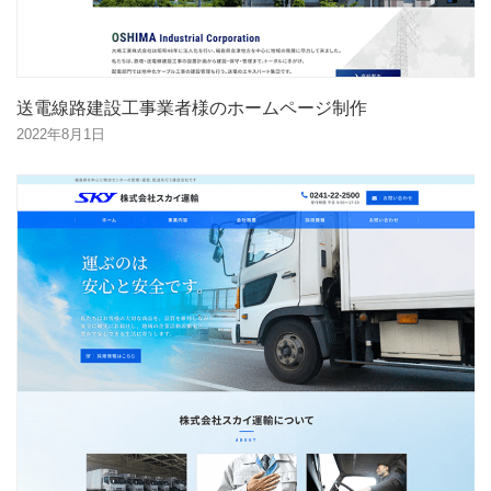
送電線路建設工事業者様のホームページ制作
2022年8月1日