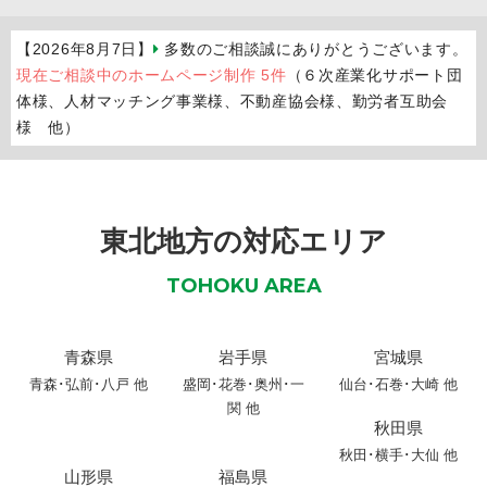
【2026年8月7日】
多数のご相談誠にありがとうございます。
現在ご相談中のホームページ制作 5件
（６次産業化サポート団
体様、人材マッチング事業様、不動産協会様、勤労者互助会
様 他）
東北地方の対応エリア
TOHOKU AREA
青森県
岩手県
宮城県
青森
･
弘前
･
八戸
他
盛岡
･
花巻
･
奥州
･
一
仙台･石巻･大崎 他
関
他
秋田県
秋田
･
横手
･
大仙
他
山形県
福島県