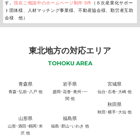
す。
現在ご相談中のホームページ制作 5件
（６次産業化サポー
ト団体様、人材マッチング事業様、不動産協会様、勤労者互助
会様 他）
東北地方の対応エリア
TOHOKU AREA
青森県
岩手県
宮城県
青森
･
弘前
･
八戸
他
盛岡
･
花巻
･
奥州
･
一
仙台･石巻･大崎 他
関
他
秋田県
秋田
･
横手
･
大仙
他
山形県
福島県
山形
･
酒田
･
鶴岡
･
米
福島･郡山･いわき 他
沢
他