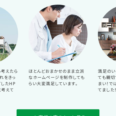
ら考えたら
ほとんどおまかせのまま立派
満足のい
れをきっ
なホームページを制作しても
ても親切
したHP
らい大変満足しています。
まい！で
と考えて
てました