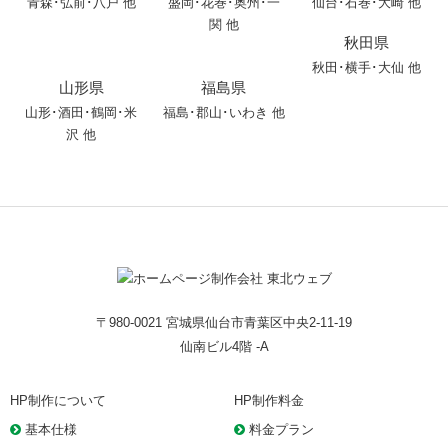
青森
･
弘前
･
八戸
他
盛岡
･
花巻
･
奥州
･
一
仙台･石巻･大崎 他
関
他
秋田県
秋田
･
横手
･
大仙
他
山形県
福島県
山形
･
酒田
･
鶴岡
･
米
福島･郡山･いわき 他
沢
他
〒980-0021 宮城県仙台市青葉区中央2-11-19
仙南ビル4階 -A
HP制作について
HP制作料金
基本仕様
料金プラン